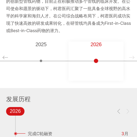
的创新型管线药物，目前正在积极推动多个管线的临床开发。在公
司使命和愿景的驱动下，柯君医药汇聚了一批具备全球视野的高水
平的科学家和海归人才。在公司综合战略布局下，柯君医药成功实
现了快速高效的研发成果转化，在研管线均具备成为First-in-Class
或Best-in-Class药物的潜力。
2025
2026
发展历程
2026
柯君医药在上海张江正式成立
初步建立研发及运营团队
完成前药技术平台构建
完成A轮融资
完成依福格雷临床前研究和 IND 申报准备
陈小五博士受邀在美国心脏协会年会上发表依
依福格雷注射剂在中国获批临床
完成B+轮融资
完成C轮融资
12
9
6
4
8
9
5
3
月
月
月
月
月
月
月
月
11
月