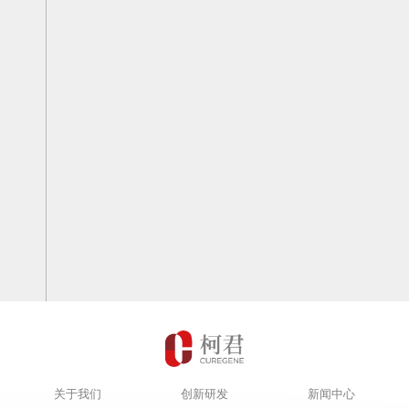
福格雷注射针剂的I期临床数据
完成Pre-A轮融资
与FDA召开依福格雷项目的 Pre-IND会议
完成核酸技术平台搭建
完成B+轮阶段性融资
在 EASL 2025年 年会上公布 CG-0416 临床
11
4
6
3
月
月
月
月
5
月
依福格雷注射针剂完成在美国的一期临床
前数据
8
月
筛选并确定新一代抗血小板的临床候选化合物
陈小五博士受邀在欧洲心脏协会年会上发表依
3
9
月
月
依福格雷
依福格雷口服制剂在美国启动一期临床
福格雷的临床应用潜力
在 APASL 2025 年年会上发布代谢相关性脂肪
4
月
4
月
性肝炎（MASH）临床前研究数据
新公司总部及研发中心落成并启用
创新一代抗血小板药物依福格雷美国注射针剂
4
月
5
月
注册临床完成首例受试者给药
创新药物苯磺酸依福格雷口服胶囊在中国获批
1
月
临床
依福格雷注射针剂在美国启动一期临床
1
月
完成B轮融资
1
月
关于我们
创新研发
新闻中心