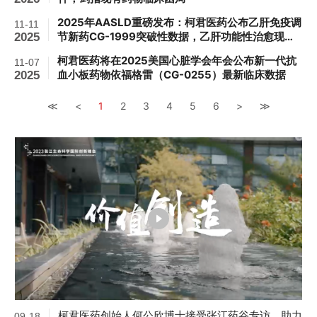
2025年AASLD重磅发布：柯君医药公布乙肝免疫调
11-11
节新药CG-1999突破性数据，乙肝功能性治愈现曙
2025
光
柯君医药将在2025美国心脏学会年会公布新一代抗
11-07
血小板药物依福格雷（CG-0255）最新临床数据
2025
≪
<
1
2
3
4
5
6
>
≫
柯君医药创始人何公欣博士接受张江药谷专访，助力
09-18