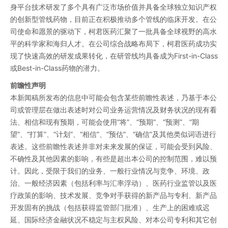
身平台技术研发了多个具有广泛市场价值并具备全球独立知识产权
的创新型管线药物，目前正在积极推动多个管线的临床开发。在公
司使命和愿景的驱动下，柯君医药汇聚了一批具备全球视野的高水
平的科学家和海归人才。在公司综合战略布局下，柯君医药成功实
现了快速高效的研发成果转化，在研管线均具备成为First-in-Class
或Best-in-Class药物的潜力。
前瞻性声明
本新闻稿所发布的信息中可能会包含某些前瞻性表述，乃基于本公
司或管理层在做出表述时对公司业务运营情况及财务状况的现有看
法、相信和现有预期，可能会使用“将”、“预期”、“预测”、“期
望”、“打算”、“计划”、“相信”、“预估”、“确信”及其他类似词语进行
表述。这些前瞻性表述并非对未来发展的保证，可能会受到风险、
不确性及其他因素的影响，有些是超出本公司的控制范围，难以预
计。因此，受限于我们的业务、一般行业情况与竞争、环境、政
治、一般经济因素（包括利率与汇率浮动）、医药行业监管以及医
疗政策的影响、技术发展、竞争对手获得的新产品与专利、新产品
开发固有的挑战（包括获得监管部门批准）、生产上的困难或迟
延、国际经济金融状况不稳定与主权风险、对本公司专利和其它创