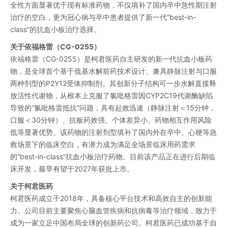
全性方面显著优于现有标准药物，不仅填补了国内卒中急性期注射
治疗的空白，更为冠心病与卒中患者提供了新一代“best-in-
class”的抗血小板治疗选择。
关于依福格雷（CG-0255）
依福格雷（CG-0255）是柯君医药自主研发的新一代抗血小板药
物，是全球首个基于巯基水解前药技术设计、兼具静脉注射与口服
两种剂型的P2Y12受体抑制剂。其创新分子结构可一步水解直接释
放活性代谢物，从根本上克服了氯吡格雷因CYP2C19代谢酶缺陷
导致的“氯吡格雷抵抗”问题，具有起效迅速（静脉注射＜15分钟，
口服＜30分钟）、抗板药效强、个体差异小、药物相互作用风险
低等显著优势。该药物的注射剂型填补了国内外在卒中、心梗等急
救场景下的临床空白，有潜力成为满足全场景临床用药需求
的“best-in-class”抗血小板治疗药物。目前该产品正在进行后期临
床开发，最早有望于2027年获批上市。
关于柯君医药
柯君医药成立于2018年，具备核心平台技术和高效自主的创新能
力。公司目前主要聚焦心脑血管疾病和抗病毒等治疗领域，致力于
成为一家立足中国布局全球的创新药公司。柯君医药已成功基于自