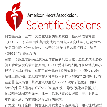
柯君医药近日宣布，其自主研发的新型抗血小板药物依福格雷
（CG-0255）在中国和美国完成的早期临床研究结果，已被2025
年美国心脏学会年会接收，将于2025年11月以壁报形式（编号：
4359647）正式发布。
目前，心脑血管疾病已成为全球首位的死亡因素，血栓形成则是心
脑血管疾病发病最直接原因。P2Y12受体抑制剂是目前全球抗血小
板治疗的核心药物，然而目前全球仅4款药物获批，中国仅有2款
获批上市药物。氯吡格雷作为其中应用最广泛的P2Y12抑制剂，存
在显著临床局限：其深度依赖肝脏CYP2C19酶转化激活，而约
58%的中国人群存在CYP2C19功能缺失，导致“氯吡格雷抵抗”，
抗板药效减弱甚至无效。此外，氯吡格雷起效缓慢、无注射剂型，
难以充分满足当前临床急症治疗的需求。
针对这一临床空白，柯君医药开发出全球首款兼具口服与注射剂型