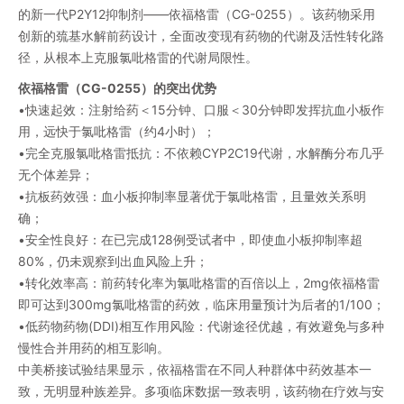
的新一代P2Y12抑制剂——依福格雷（CG-0255）。该药物采用
创新的巯基水解前药设计，全面改变现有药物的代谢及活性转化路
径，从根本上克服氯吡格雷的代谢局限性。
依福格雷（CG-0255）的突出优势
•快速起效：注射给药＜15分钟、口服＜30分钟即发挥抗血小板作
用，远快于氯吡格雷（约4小时）；
•完全克服氯吡格雷抵抗：不依赖CYP2C19代谢，水解酶分布几乎
无个体差异；
•抗板药效强：血小板抑制率显著优于氯吡格雷，且量效关系明
确；
•安全性良好：在已完成128例受试者中，即使血小板抑制率超
80%，仍未观察到出血风险上升；
•转化效率高：前药转化率为氯吡格雷的百倍以上，2mg依福格雷
即可达到300mg氯吡格雷的药效，临床用量预计为后者的1/100；
•低药物药物(DDI)相互作用风险：代谢途径优越，有效避免与多种
慢性合并用药的相互影响。
中美桥接试验结果显示，依福格雷在不同人种群体中药效基本一
致，无明显种族差异。多项临床数据一致表明，该药物在疗效与安